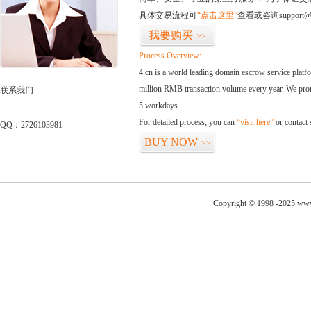
具体交易流程可
“点击这里”
查看或咨询support@
我要购买
>>
Process Overview:
4.cn is a world leading domain escrow service plat
million RMB transaction volume every year. We promi
联系我们
5 workdays.
For detailed process, you can
“visit here”
or contact
QQ：2726103981
BUY NOW
>>
Copyright © 1998 -2025 www.