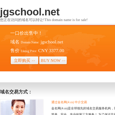
jgschool.net
您正在访问的域名可以转让!This domain name is for sale!
一口价出售中！
域名
jgschool.net
Domain Name:
售价
CNY 3377.00
Listing Price:
立即购买
BUY NOW
>>
>>
域名交易方式：
通过金名网(4.cn) 中介交易
金名网(4.cn)是全球领先的域名交易服务机
简单、安全、专业的第三方服务！ 为了保证交